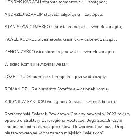
HENRYK KARWAN starosta tomaszowski – zastępca;
ANDRZEJ SZARLIP starosta biłgorajski – zastępca;
STANISŁAW GRZEŚKO starosta zamojski – członek zarządu;
PAWEŁ KUDREL wicestarosta kraśnicki – członek zarządu;
ZENON ZYŚKO wicestarosta janowski – członek zarządu.
W skład Komisji rewizyjnej weszli:
JÓZEF RUDY burmistrz Frampola – przewodniczący,
ROMAN DZIURA burmistrz Józefowa – członek komisji,
ZBIGNIEW NAKLICKI wójt gminy Susiec – członek komisji.
Roztoczański Związek Powiatowo-Gminny powstał w 2023 roku w
oparciu o struktury Euroregionu Roztocze. Jego zasadniczym
zadaniem jest realizacja projektów „Rowerowe Roztocze. Drogi
pieszo-rowerowe w obszarach miejskich i wiejskich”