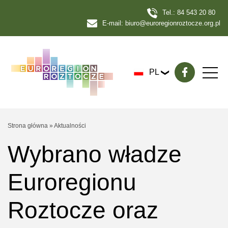
Tel.:
84 543 20 80
E-mail:
biuro@euroregionroztocze.org.pl
PL
Strona główna
»
Aktualności
Wybrano władze
Euroregionu
Roztocze oraz